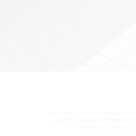
דירה גג ייחודית, בבניין חדש בלב סמטאות כרם התימנים - בת 4 חדרים
בשטח של 112 מ"ר + 92 מ"ר מרפסות.ובריכה פרטית. ממ"ד, מעלית
יין מועט דיירים - בוטיק אמיתי.