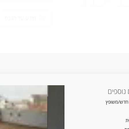
מידע על הנכס
נוספים
 חדש/משופץ
ת