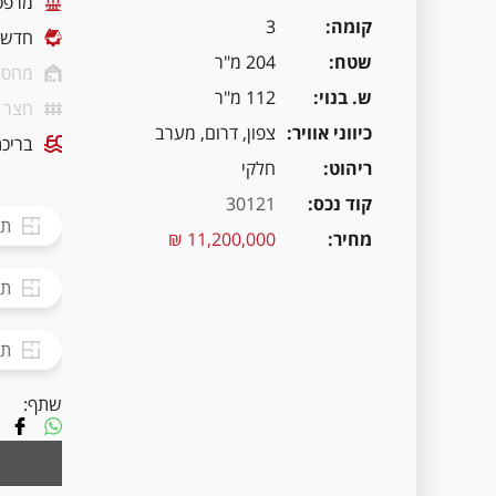
מרפס
קומה
3
חדשה
שטח
204 מ"ר
מחסן
ש. בנוי
112 מ"ר
חצר
כיווני אוויר
צפון, דרום, מערב
בריכת
ריהוט
חלקי
קוד נכס
30121
תכ
מחיר
11,200,000 ₪
תכ
תכ
שתף: