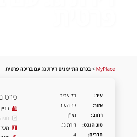
פרטית
MyPlace
>
בכרם התיימנים דירת גג עם בריכה פרטית
פרטים 
עיר
תל אביב
אזור
לב העיר
בניין
רחוב
מל"ן
חניה
סוג הנכס
דירת גג
מעלי
חדרים
4