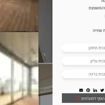
ת
/משופצת
 שחייה
נית תחתון
נית עליון
נית בריכה
הוסף למועדפים