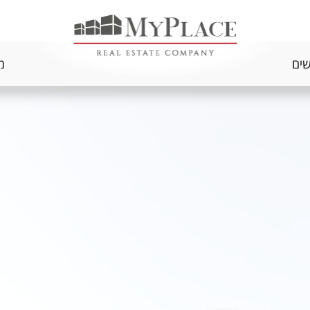
שים
מ