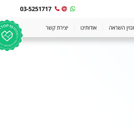
03-5251717
MyPlace
MyPlace
-
-
צרו
WhatsApp
גזין השראה
אודותינו
יצירת קשר
עימנו
קשר