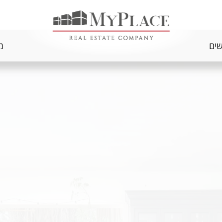
שים
מ