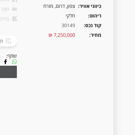
כיווני אוויר
צפון, דרום, מזרח
חצר
ריהוט
חלקי
בריכת
קוד נכס
30149
מחיר
7,250,000 ₪
תכ
שתף: