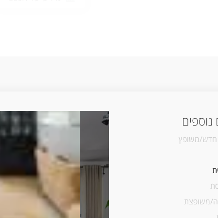
נוספים
 חדש/משופץ
ת
ת
/משופצת