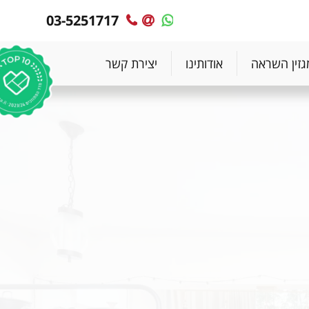
03-5251717
MyPlace
MyPlace
-
-
צרו
WhatsApp
גזין השראה
אודותינו
יצירת קשר
עימנו
קשר