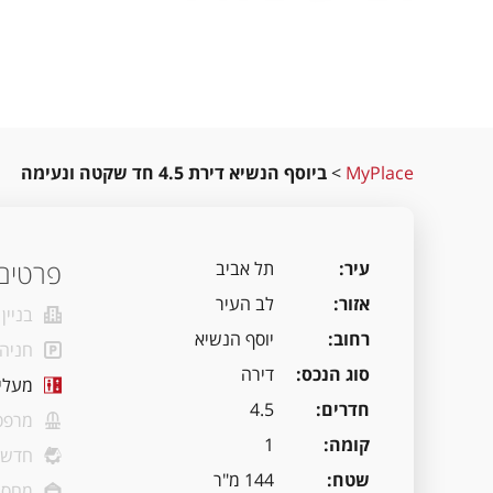
MyPlace
>
ביוסף הנשיא דירת 4.5 חד שקטה ונעימה
פרטים 
עיר
תל אביב
אזור
לב העיר
בניין
רחוב
יוסף הנשיא
חניה
סוג הנכס
דירה
מעלי
חדרים
4.5
מרפס
קומה
1
חדשה
שטח
144 מ"ר
מחסן