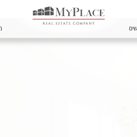
שים
מ