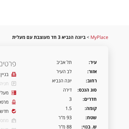
MyPlace
>
ביונה הנביא 3 חד מעוצבת עם מעלית
פרטים 
עיר
תל אביב
אזור
לב העיר
בניין
רחוב
יונה הנביא
חניה
סוג הנכס
דירה
מעלי
חדרים
3
מרפס
קומה
1.5
חדשה
שטח
93 מ"ר
מחסן
ש. בנוי
88 מ"ר