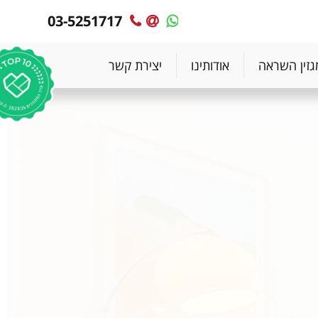
03-5251717
MyPlace
MyPlace
-
-
צרו
WhatsApp
גזין השראה
אודותינו
יצירת קשר
עימנו
קשר