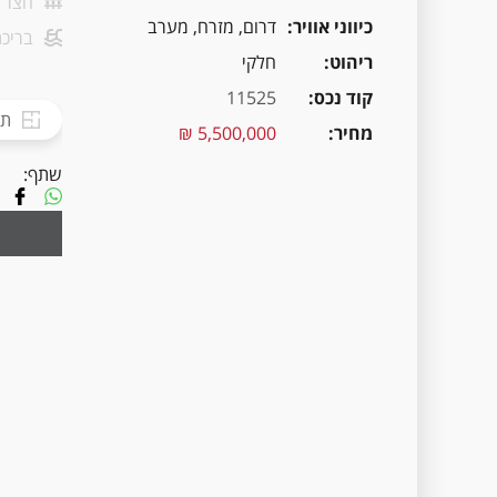
חצר
כיווני אוויר
דרום, מזרח, מערב
בריכת
ריהוט
חלקי
קוד נכס
11525
תכ
מחיר
5,500,000 ₪
שתף: