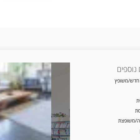
נוספים
 חדש/משופץ
ת
ת
/משופצת