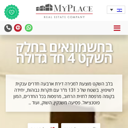
MENU
yPlace
MyPlace
-
-
בחשמונאים בחלק
צרו
WhatsApp
עימנו
השקט 4 חד גדולה
קשר
בלב השקט מוצעת למכירה דירת ארבעה חדרים ענקית
לשיפוץ. בשטח של כ 131 מ"ר עם תקרות גבוהות, יחידה
בקומה מרפסת לחזית הרחוב, מרפסות בכל החדרים, המון
פוטנציאל. פסיעה משנקין, השוק, ועוד ..