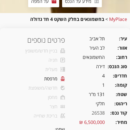
מידע על הנכס
על המפה
MyPlace
>
בחשמונאים בחלק השקט 4 חד גדולה
פרטים נוספים
עיר
תל אביב
אזור
לב העיר
בניין חדש/משופץ
רחוב
החשמונאים
חניה
סוג הנכס
דירה
מעלית
חדרים
4
מרפסת
קומה
1
חדשה/משופצת
שטח
131 מ"ר
מחסן
ריהוט
חלקי
חצר
קוד נכס
26538
בריכת שחייה
מחיר
6,500,000 ₪
שתף: