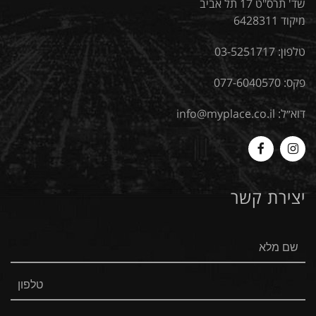
שד' תרס"ט 17 תל אביב
מיקוד 6428311
טלפון:
03-5251717
פקס: 077-6040570
דוא״ל:
info@myplace.co.il
MyPlace
Myplace
-
-
יצירת קשר
Facebook
Instagram