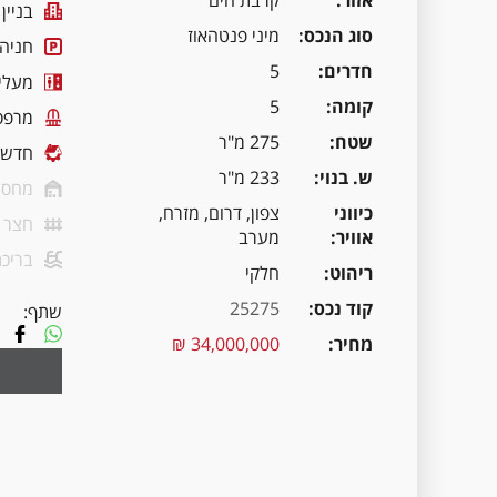
אזור
קרבת הים
בניין
סוג הנכס
מיני פנטהאוז
חניה
חדרים
5
מעלי
קומה
5
מרפס
שטח
275 מ"ר
חדשה
ש. בנוי
233 מ"ר
מחסן
כיווני
צפון, דרום, מזרח,
חצר
אוויר
מערב
בריכת
ריהוט
חלקי
קוד נכס
25275
שתף:
מחיר
34,000,000 ₪