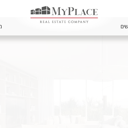
שים
מ