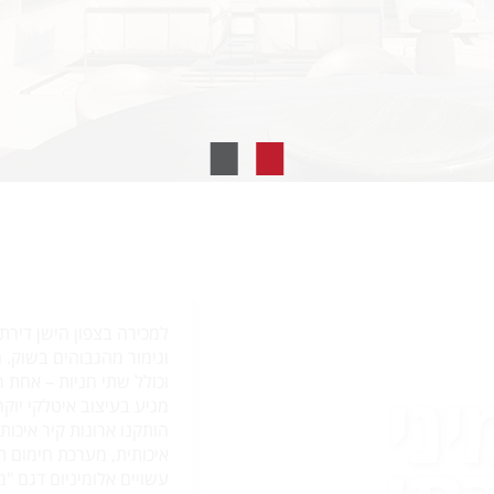
למכירה בצפון הישן דירת
יני
וכולל שתי חניות – אחת 
מגיע בעיצוב איטלקי יוק
הותקנו ארונות קיר איכות
איכותית, מערכת חימום ת
עשויים אלומיניום דגם "