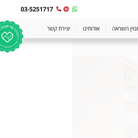
03-5251717
MyPlace
MyPlace
-
-
צרו
WhatsApp
גזין השראה
אודותינו
יצירת קשר
עימנו
קשר