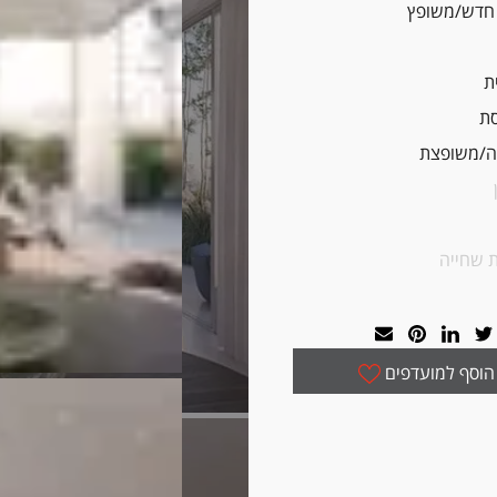
 חדש/משופץ
ת
ת
/משופצת
 שחייה
הוסף למועדפים