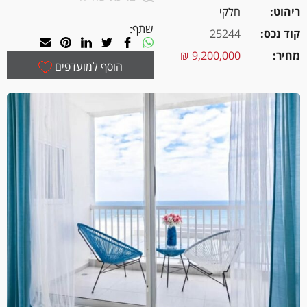
ריהוט
חלקי
שתף:
קוד נכס
25244
מחיר
9,200,000 ₪
הוסף למועדפים