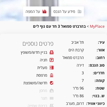
מידע על הנכס
על המפה
MyPlace
>
בהרברט סמואל 3 חד עם נוף לים
פרטים נוספים
עיר
תל אביב
אזור
קרבת הים
בניין חדש/משופץ
רחוב
הרברט סמואל
חניה
סוג הנכס
דירה
מעלית
חדרים
3
מרפסת
קומה
7
חדשה/משופצת
שטח
96 מ"ר
מחסן
ש. בנוי
86 מ"ר
חצר
כיווני אוויר
דרום, מערב
בריכת שחייה