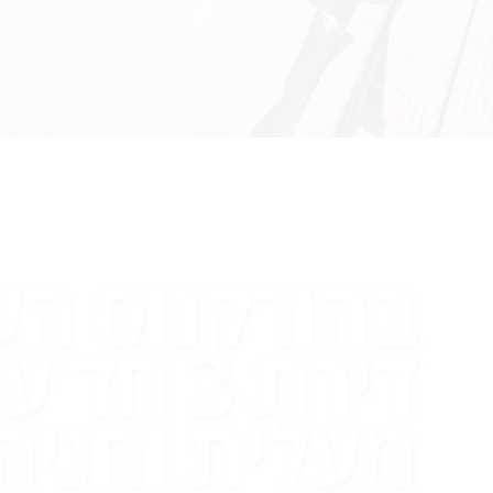
בהורקנוס ה
דירת 3 חד 
מעלית וחניה