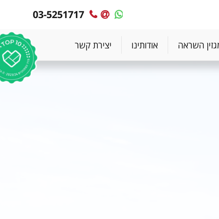
03-5251717
MyPlace
MyPlace
-
-
צרו
WhatsApp
גזין השראה
אודותינו
יצירת קשר
עימנו
קשר