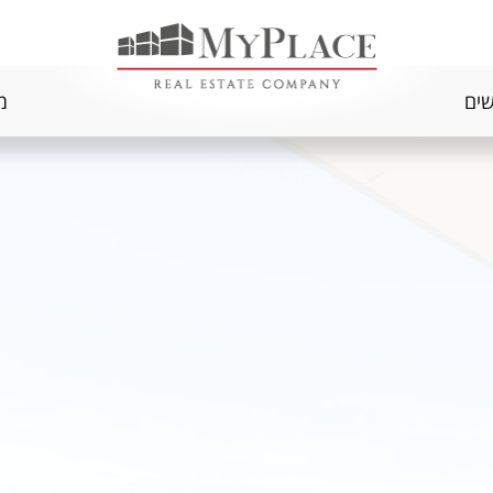
שים
מ