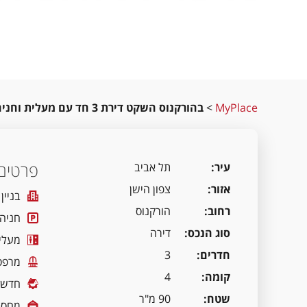
MyPlace
>
בהורקנוס השקט דירת 3 חד עם מעלית וחניה
פרטים 
עיר
תל אביב
אזור
צפון הישן
בניין
רחוב
הורקנוס
חניה
סוג הנכס
דירה
מעלי
חדרים
3
מרפס
קומה
4
חדשה
שטח
90 מ"ר
מחסן