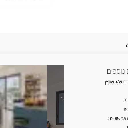
נוספים
 חדש/משופץ
ת
ת
/משופצת