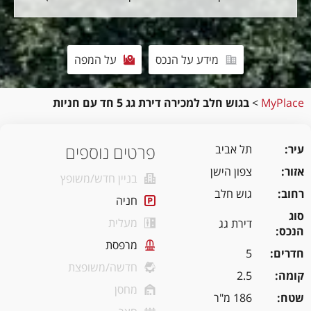
מידע על הנכס
על המפה
MyPlace
>
בגוש חלב למכירה דירת גג 5 חד עם חניות
פרטים נוספים
עיר
תל אביב
אזור
צפון הישן
בניין חדש/משופץ
רחוב
גוש חלב
חניה
סוג
מעלית
דירת גג
הנכס
מרפסת
חדרים
5
חדשה/משופצת
קומה
2.5
מחסן
שטח
186 מ"ר