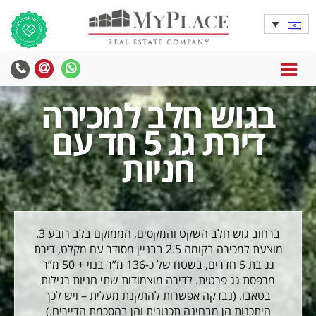
MENU
yPlace
MyPlace
-
-
בגוש חלב למכירה
צרו
WhatsApp
עימנו
דירת גג 5 חד עם
קשר
חניות
ברחוב גוש חלב השקט והמקסים, הממוקם בלב רובע 3.
מוצעת למכירה בקומה 2.5 בבניין מסודר עם מקלט, דירת
גג בת 5 חדרים, בשטח של כ-136 מ”ר בנוי + 50 מ”ר
מרפסת גג פרטית. לדירה מוצמודות שתי חניות רגילות
בטאבו. (נבדקה אפשרות להתקנת מעלית – ויש לכך
היתכנות הן מבחינה תכנונית והן בהסכמת הדיירים.)