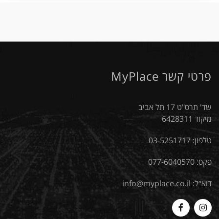
פרטי קשר MyPlace
שד' תרס"ט 17 תל אביב
מיקוד 6428311
טלפון:
03-5251717
פקס: 077-6040570
דוא״ל:
info@myplace.co.il
MyPlace
Myplace