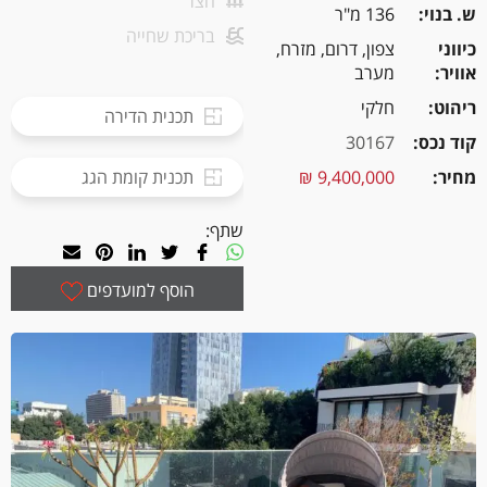
חצר
ש. בנוי
136 מ"ר
בריכת שחייה
כיווני
צפון, דרום, מזרח,
אוויר
מערב
ריהוט
חלקי
תכנית הדירה
קוד נכס
30167
מחיר
9,400,000 ₪
תכנית קומת הגג
שתף:
הוסף למועדפים