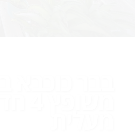
בבר כוכבא בב
משופץ 
מעלית