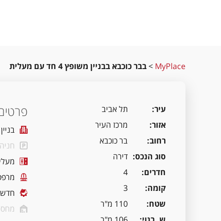
MyPlace
>
בבר כוכבא בבניין משופץ 4 חד עם מעלית
פרטים 
עיר
תל אביב
אזור
מרכז העיר
בניין
רחוב
בר כוכבא
חניה
סוג הנכס
דירה
מעלי
חדרים
4
מרפס
קומה
3
חדשה
שטח
110 מ"ר
מחסן
ש. בנוי
106 מ"ר