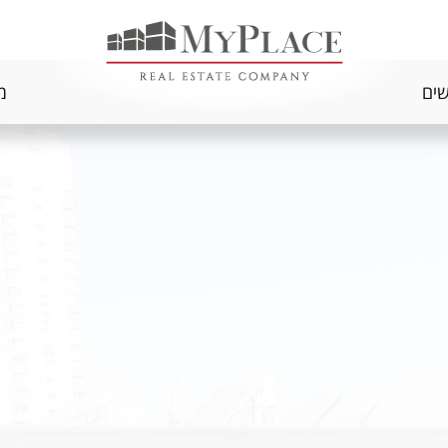
שים
מ