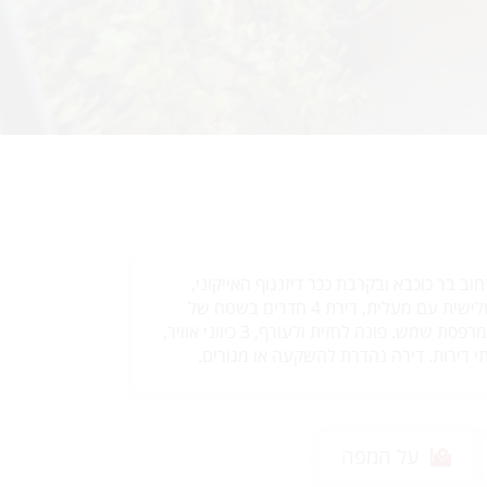
וב בר כוכבא ובקרבת ככר דיזנגוף האייקוני,
מוצעת למכירה בקומה שלישית עם מעלית, דירת 4 חדרים בשטח של
כ-104 מ"ר בנוי + 6 מ"ר מרפסת שמש. פונה לחזית ולעורף, 3 כיווני אוויר,
 דירות. דירה נהדרת להשקעה או מגורים.
על המפה