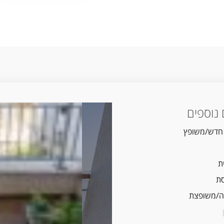
נוספים
 חדש/משופץ
ת
ת
/משופצת