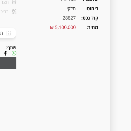
חצר
ריהוט
חלקי
בריכת
קוד נכס
28827
מחיר
5,100,000 ₪
תכ
שתף: