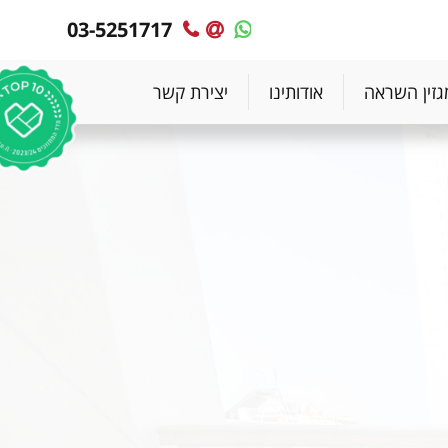
03-5251717
MyPlace
MyPlace
-
-
צרו
WhatsApp
גזין השראה
אודותינו
יצירת קשר
עימנו
קשר