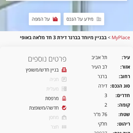
מידע על הנכס
על המפה
MyPlace
>
בבניין מיוחד בברנר דירת 3 חד מלאה באופי
פרטים נוספים
עיר
תל אביב
אזור
לב העיר
בניין חדש/משופץ
רחוב
ברנר
חניה
סוג הנכס
דירה
מעלית
חדרים
3
מרפסת
קומה
2
חדשה/משופצת
שטח
76 מ"ר
מחסן
ריהוט
חלקי
חצר