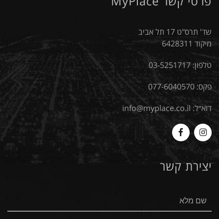
פרטי קשר MyPlace
שד' תרס"ט 17 תל אביב
מיקוד 6428311
טלפון:
03-5251717
פקס: 077-6040570
דוא״ל:
info@myplace.co.il
MyPlace
Myplace
-
-
יצירת קשר
Facebook
Instagram