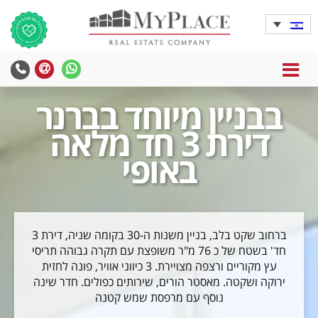
MENU
yPlace
MyPlace
-
-
בבניין מיוחד בברנר
צרו
WhatsApp
עימנו
דירת 3 חד מלאה
קשר
באופי
ברחוב שקט בלב, בניין משנות ה-30 בקומה שניה, דירת 3
חד' בשטח של כ 76 מ"ר משופצת עם תקרה גבוהה תריסי
עץ מקוריים ורצפה מצויירת. 3 כיווני אוויר, פונה לחזית
ירוקה ושקטה. מאסטר הורים, שירותים כפולים. חדר שינה
נוסף עם מרפסת שמש קטנה