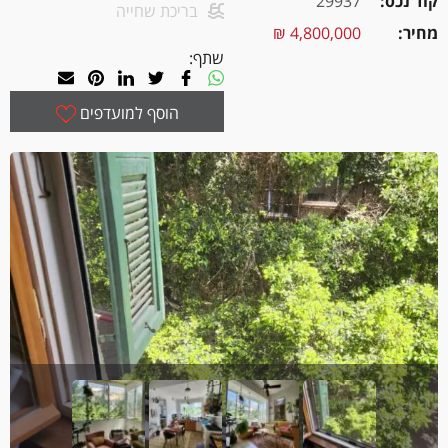
קוד נכס
29937
בריכת שחייה
מחיר
4,800,000 ₪
שתף:
הוסף למועדפים